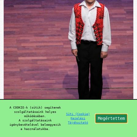
A COOKIE-k (sütik) segítenek
szolgáltatásaink helyes
Süti (Cookie)
működésében.
Megértettem
Kezelési
A szolgáltatásaink
Tájékoztató
igénybevételével beleegyezik
a használatukba.